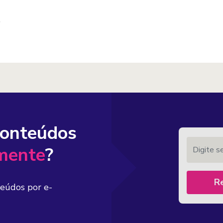
conteúdos
Digite seu 
mente
?
R
teúdos por e-