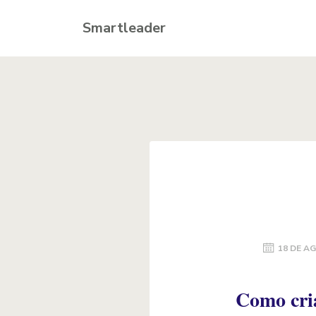
Smartleader
18 DE A
Como cria