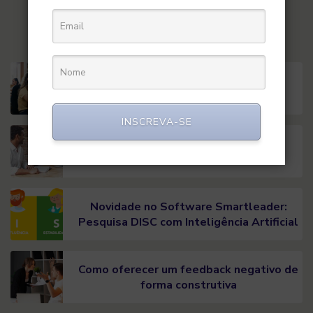
Posts populares
10 principais desafios de RH em 2026
INSCREVA-SE
5 Mitos sobre Feedback no Trabalho
Novidade no Software Smartleader:
Pesquisa DISC com Inteligência Artificial
Como oferecer um feedback negativo de
forma construtiva