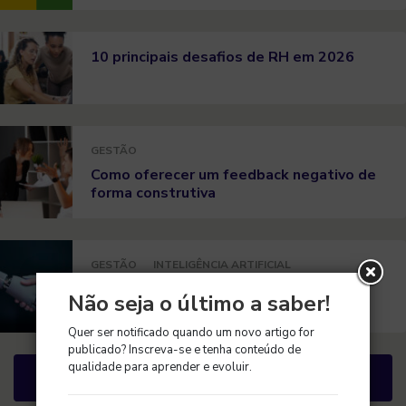
10 principais desafios de RH em 2026
GESTÃO
Como oferecer um feedback negativo de
forma construtiva
GESTÃO
INTELIGÊNCIA ARTIFICIAL
Seu guia para usar IA para avaliações de
Não seja o último a saber!
desempenho
Quer ser notificado quando um novo artigo for
publicado? Inscreva-se e tenha conteúdo de
qualidade para aprender e evoluir.
Mais Artigos